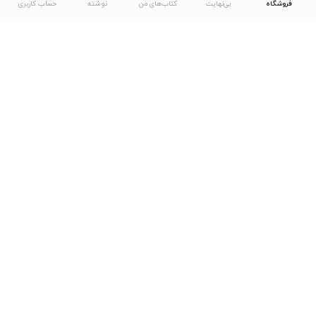
فروشگاه
بی‌نهایت
کتاب‌های من
نوشته
حساب کاربری
دانلود اپلیکیشن طاقچه
... موارد دیگر
مشاهدهٔ دیگر نسخه‌های طاقچه