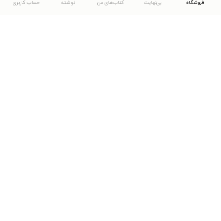
فروشگاه
بی‌نهایت
کتاب‌های من
نوشته
حساب کاربری
دانلود اپلیکیشن طاقچه
... موارد دیگر
مشاهدهٔ دیگر نسخه‌های طاقچه