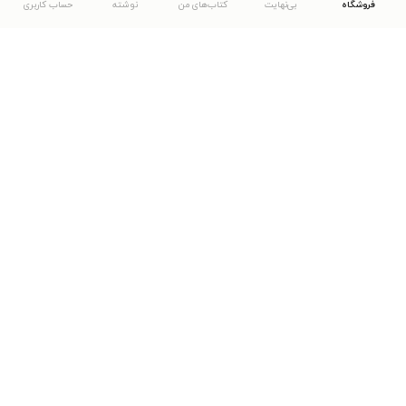
فروشگاه
بی‌نهایت
کتاب‌های من
نوشته
حساب کاربری
دانلود اپلیکیشن طاقچه
... موارد دیگر
مشاهدهٔ دیگر نسخه‌های طاقچه