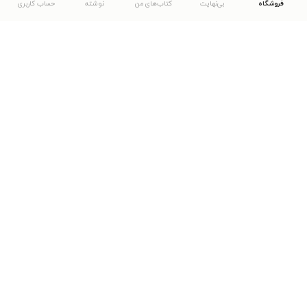
فروشگاه
بی‌نهایت
کتاب‌های من
نوشته
حساب کاربری
دانلود اپلیکیشن طاقچه
... موارد دیگر
مشاهدهٔ دیگر نسخه‌های طاقچه