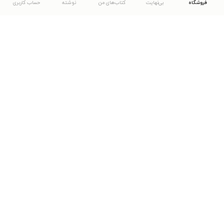
فروشگاه
بی‌نهایت
کتاب‌های من
نوشته
حساب کاربری
دانلود اپلیکیشن طاقچه
... موارد دیگر
مشاهدهٔ دیگر نسخه‌های طاقچه