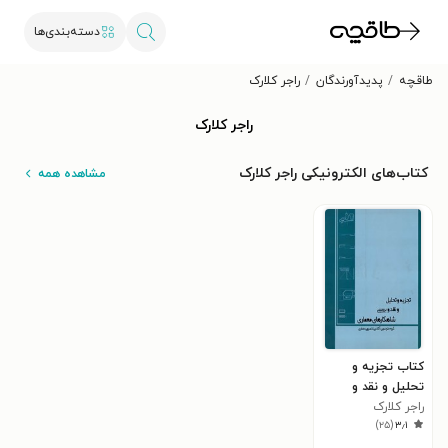
دسته‌بندی‌ها
طاقچه
پدیدآورندگان
راجر کلارک
راجر کلارک
کتاب‌های الکترونیکی راجر کلارک
مشاهده همه
کتاب تجزیه و
تحلیل و نقد و
راجر کلارک
بررسی شاهکارهای
)
۲۵
(
۳٫۱
معماری