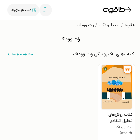
دسته‌بندی‌ها
طاقچه
پدیدآورندگان
راث ووداک
راث ووداک
کتاب‌های الکترونیکی راث ووداک
مشاهده همه
کتاب روش‌‌های
تحلیل انتقادی
گفتمان
راث ووداک
)
۱
(
۲٫۰