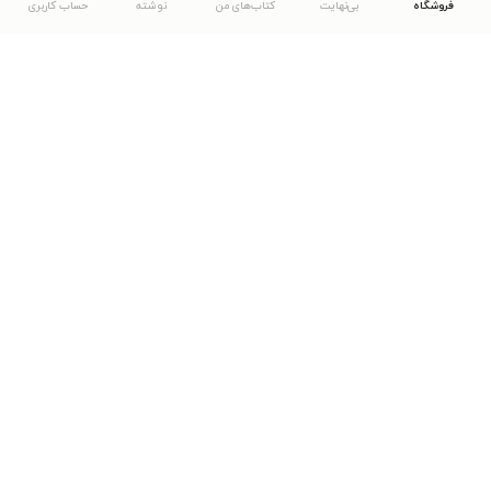
فروشگاه
بی‌نهایت
کتاب‌های من
نوشته
حساب کاربری
دانلود اپلیکیشن طاقچه
... موارد دیگر
مشاهدهٔ دیگر نسخه‌های طاقچه