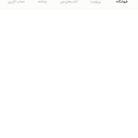
فروشگاه
بی‌نهایت
کتاب‌های من
نوشته
حساب کاربری
دانلود اپلیکیشن طاقچه
... موارد دیگر
مشاهدهٔ دیگر نسخه‌های طاقچه