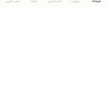
فروشگاه
بی‌نهایت
کتاب‌های من
نوشته
حساب کاربری
دانلود اپلیکیشن طاقچه
... موارد دیگر
مشاهدهٔ دیگر نسخه‌های طاقچه