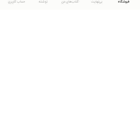
فروشگاه
بی‌نهایت
کتاب‌های من
نوشته
حساب کاربری
دانلود اپلیکیشن طاقچه
... موارد دیگر
مشاهدهٔ دیگر نسخه‌های طاقچه