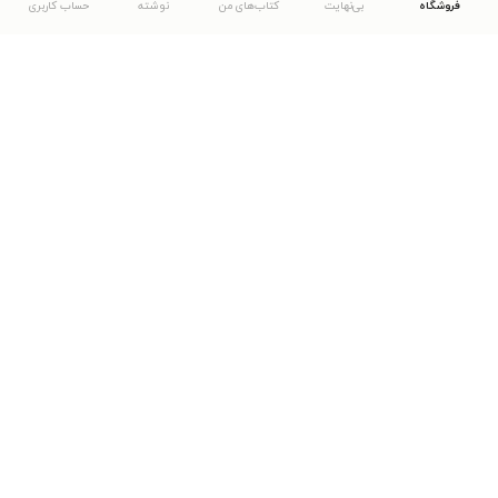
فروشگاه
بی‌نهایت
کتاب‌های من
نوشته
حساب کاربری
دانلود اپلیکیشن طاقچه
... موارد دیگر
مشاهدهٔ دیگر نسخه‌های طاقچه