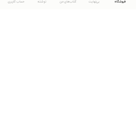
فروشگاه
بی‌نهایت
کتاب‌های من
نوشته
حساب کاربری
دانلود اپلیکیشن طاقچه
... موارد دیگر
مشاهدهٔ دیگر نسخه‌های طاقچه