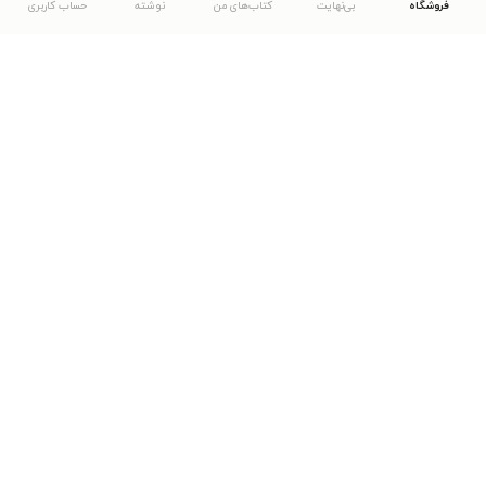
فروشگاه
بی‌نهایت
کتاب‌های من
نوشته
حساب کاربری
دانلود اپلیکیشن طاقچه
... موارد دیگر
مشاهدهٔ دیگر نسخه‌های طاقچه