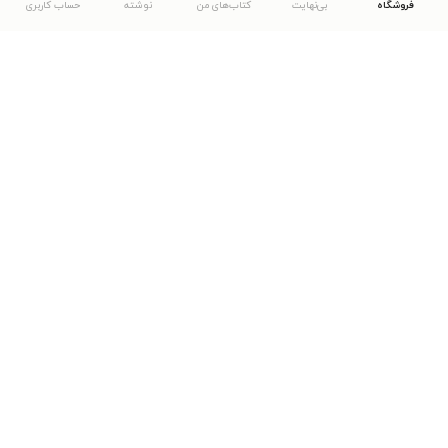
فروشگاه
بی‌نهایت
کتاب‌های من
نوشته
حساب کاربری
دانلود اپلیکیشن طاقچه
... موارد دیگر
مشاهدهٔ دیگر نسخه‌های طاقچه