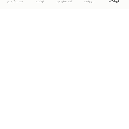
فروشگاه
بی‌نهایت
کتاب‌های من
نوشته
حساب کاربری
دانلود اپلیکیشن طاقچه
... موارد دیگر
مشاهدهٔ دیگر نسخه‌های طاقچه