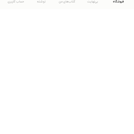
فروشگاه
بی‌نهایت
کتاب‌های من
نوشته
حساب کاربری
دانلود اپلیکیشن طاقچه
... موارد دیگر
مشاهدهٔ دیگر نسخه‌های طاقچه