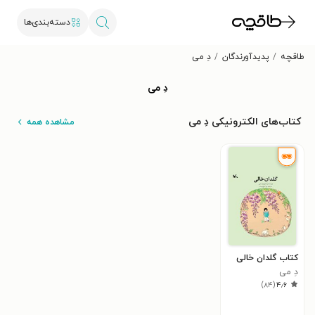
دسته‌بندی‌ها
طاقچه
پدیدآورندگان
دِ می
دِ می
کتاب‌های الکترونیکی دِ می
مشاهده همه
کتاب گلدان خالی
دِ می
)
۸۴
(
۴٫۶