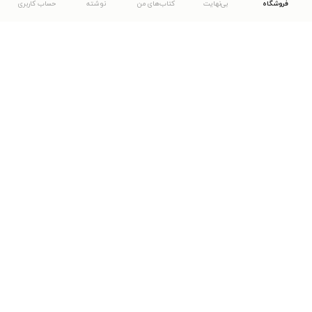
فروشگاه
بی‌نهایت
کتاب‌های من
نوشته
حساب کاربری
دانلود اپلیکیشن طاقچه
... موارد دیگر
مشاهدهٔ دیگر نسخه‌های طاقچه