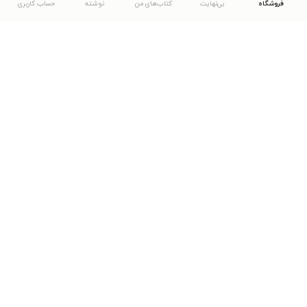
فروشگاه
بی‌نهایت
کتاب‌های من
نوشته
حساب کاربری
دانلود اپلیکیشن طاقچه
... موارد دیگر
مشاهدهٔ دیگر نسخه‌های طاقچه