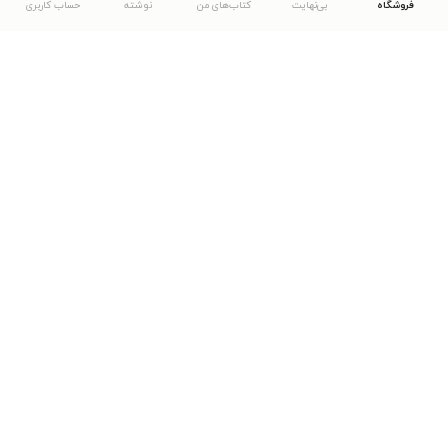
فروشگاه
بی‌نهایت
کتاب‌های من
نوشته
حساب کاربری
دانلود اپلیکیشن طاقچه
... موارد دیگر
مشاهدهٔ دیگر نسخه‌های طاقچه