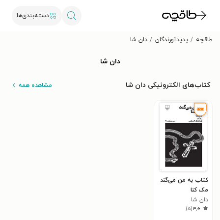
دسته‌بندی‌ها
طاقچه
پدیدآورندگان
دان شا
دان شا
کتاب‌های الکترونیکی دان شا
مشاهده همه
کتاب به من می‌گند
مک کنا
دان شا
)
۵
(
۳٫۶