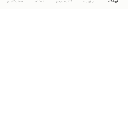
فروشگاه
بی‌نهایت
کتاب‌های من
نوشته
حساب کاربری
دانلود اپلیکیشن طاقچه
... موارد دیگر
مشاهدهٔ دیگر نسخه‌های طاقچه