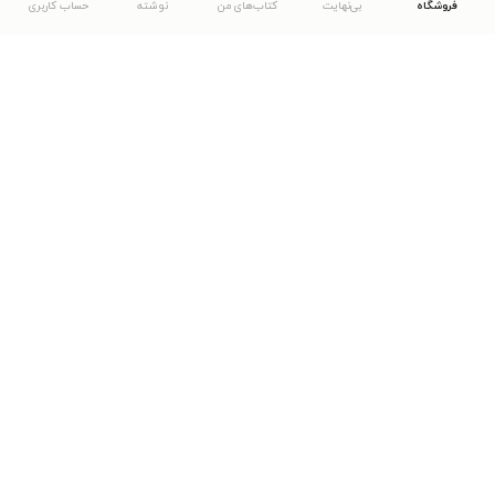
فروشگاه
بی‌نهایت
کتاب‌های من
نوشته
حساب کاربری
دانلود اپلیکیشن طاقچه
... موارد دیگر
مشاهدهٔ دیگر نسخه‌های طاقچه