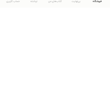
فروشگاه
بی‌نهایت
کتاب‌های من
نوشته
حساب کاربری
دانلود اپلیکیشن طاقچه
... موارد دیگر
مشاهدهٔ دیگر نسخه‌های طاقچه