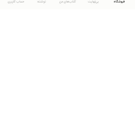
فروشگاه
بی‌نهایت
کتاب‌های من
نوشته
حساب کاربری
دانلود اپلیکیشن طاقچه
... موارد دیگر
مشاهدهٔ دیگر نسخه‌های طاقچه