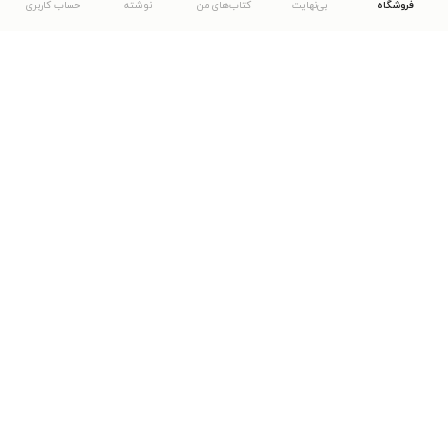
فروشگاه
بی‌نهایت
کتاب‌های من
نوشته
حساب کاربری
دانلود اپلیکیشن طاقچه
... موارد دیگر
مشاهدهٔ دیگر نسخه‌های طاقچه