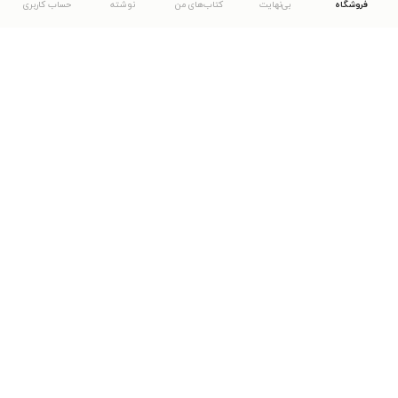
فروشگاه
بی‌نهایت
کتاب‌های من
نوشته
حساب کاربری
دانلود اپلیکیشن طاقچه
... موارد دیگر
مشاهدهٔ دیگر نسخه‌های طاقچه