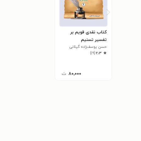
کتاب نقدی قویم بر
تفسیر تسنیم
حسن یوسف‌زاده گیلانی
)
۱۹
(
۲٫۳
۸۰,۰۰۰
ت