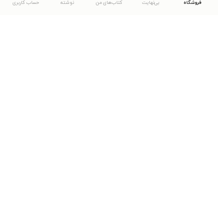
فروشگاه
بی‌نهایت
کتاب‌های من
نوشته
حساب کاربری
دانلود اپلیکیشن طاقچه
... موارد دیگر
مشاهدهٔ دیگر نسخه‌های طاقچه