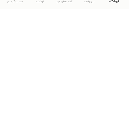
فروشگاه
بی‌نهایت
کتاب‌های من
نوشته
حساب کاربری
دانلود اپلیکیشن طاقچه
... موارد دیگر
مشاهدهٔ دیگر نسخه‌های طاقچه