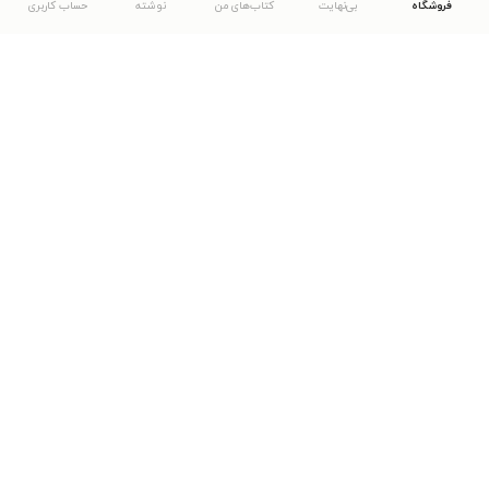
فروشگاه
بی‌نهایت
کتاب‌های من
نوشته
حساب کاربری
دانلود اپلیکیشن طاقچه
... موارد دیگر
مشاهدهٔ دیگر نسخه‌های طاقچه