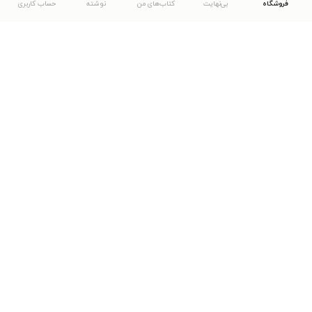
فروشگاه
بی‌نهایت
کتاب‌های من
نوشته
حساب کاربری
دانلود اپلیکیشن طاقچه
... موارد دیگر
مشاهدهٔ دیگر نسخه‌های طاقچه