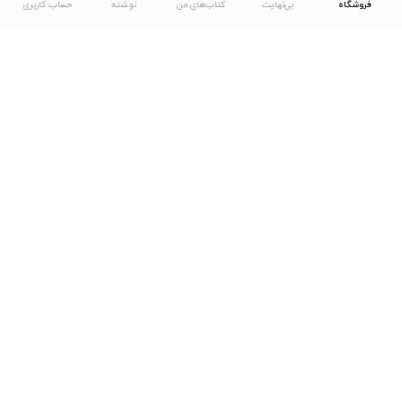
فروشگاه
بی‌نهایت
کتاب‌های من
نوشته
حساب کاربری
دانلود اپلیکیشن طاقچه
... موارد دیگر
مشاهدهٔ دیگر نسخه‌های طاقچه