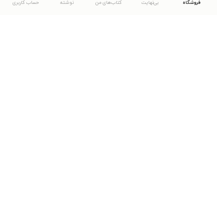
فروشگاه
بی‌نهایت
کتاب‌های من
نوشته
حساب کاربری
دانلود اپلیکیشن طاقچه
... موارد دیگر
مشاهدهٔ دیگر نسخه‌های طاقچه