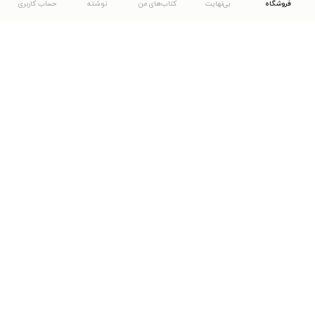
فروشگاه
بی‌نهایت
کتاب‌های من
نوشته
حساب کاربری
دانلود اپلیکیشن طاقچه
... موارد دیگر
مشاهدهٔ دیگر نسخه‌های طاقچه