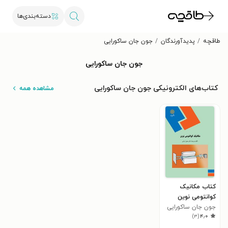
دسته‌بندی‌ها
طاقچه
پدیدآورندگان
جون جان ساکورایی
جون جان ساکورایی
کتاب‌های الکترونیکی جون جان ساکورایی
مشاهده همه
کتاب مکانیک
کوانتومی نوین
جون جان ساکورایی
)
۳
(
۴٫۰