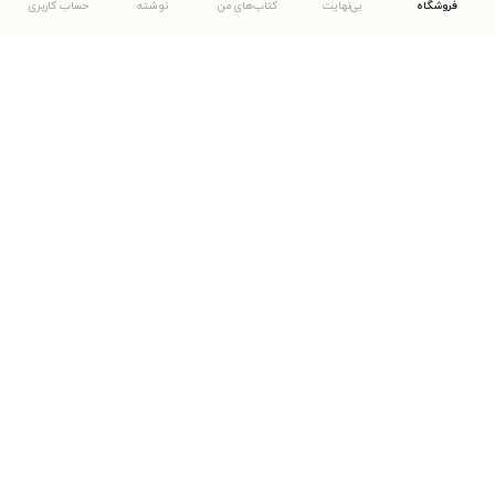
فروشگاه
بی‌نهایت
کتاب‌های من
نوشته
حساب کاربری
دانلود اپلیکیشن طاقچه
... موارد دیگر
مشاهدهٔ دیگر نسخه‌های طاقچه