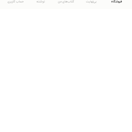
فروشگاه
بی‌نهایت
کتاب‌های من
نوشته
حساب کاربری
دانلود اپلیکیشن طاقچه
... موارد دیگر
مشاهدهٔ دیگر نسخه‌های طاقچه