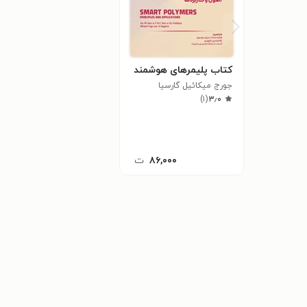
کتاب پلیمرهای هوشمند
جورج میکائیل گارسیا
)
۱
(
۳٫۰
۸۶,۰۰۰
ت