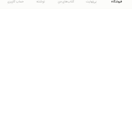
فروشگاه
بی‌نهایت
کتاب‌های من
نوشته
حساب کاربری
دانلود اپلیکیشن طاقچه
... موارد دیگر
مشاهدهٔ دیگر نسخه‌های طاقچه