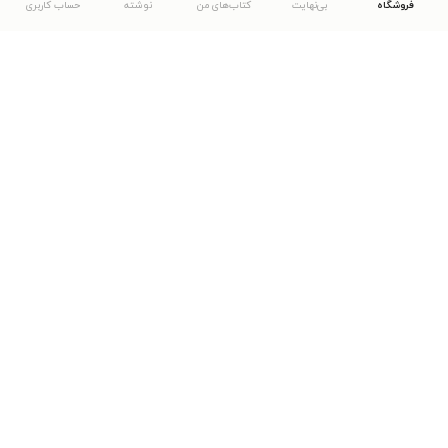
فروشگاه
بی‌نهایت
کتاب‌های من
نوشته
حساب کاربری
دانلود اپلیکیشن طاقچه
... موارد دیگر
مشاهدهٔ دیگر نسخه‌های طاقچه