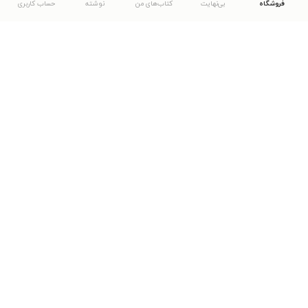
فروشگاه
بی‌نهایت
کتاب‌های من
نوشته
حساب کاربری
دانلود اپلیکیشن طاقچه
... موارد دیگر
مشاهدهٔ دیگر نسخه‌های طاقچه