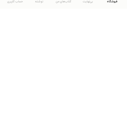
فروشگاه
بی‌نهایت
کتاب‌های من
نوشته
حساب کاربری
دانلود اپلیکیشن طاقچه
... موارد دیگر
مشاهدهٔ دیگر نسخه‌های طاقچه