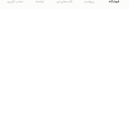
فروشگاه
بی‌نهایت
کتاب‌های من
نوشته
حساب کاربری
دانلود اپلیکیشن طاقچه
... موارد دیگر
مشاهدهٔ دیگر نسخه‌های طاقچه