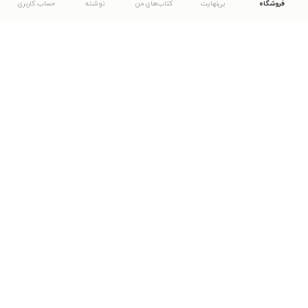
فروشگاه
بی‌نهایت
کتاب‌های من
نوشته
حساب کاربری
دانلود اپلیکیشن طاقچه
... موارد دیگر
مشاهدهٔ دیگر نسخه‌های طاقچه