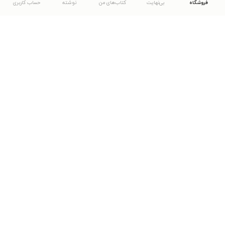
فروشگاه
بی‌نهایت
کتاب‌های من
نوشته
حساب کاربری
دانلود اپلیکیشن طاقچه
... موارد دیگر
مشاهدهٔ دیگر نسخه‌های طاقچه