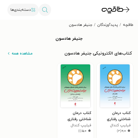
دسته‌بندی‌ها
طاقچه
پدیدآورندگان
جنیفر هادسون
جنیفر هادسون
کتاب‌های الکترونیکی جنیفر هادسون
مشاهده همه
کتاب درمان
کتاب درمان
شناختی رفتاری
شناختی رفتاری
فیلیپ کندال
اضطراب نوجوانان؛
فیلیپ کندال
اضطراب نوجوانان؛
)
۱
(
۵٫۰
)
۳
(
۲٫۰
برنامه مدیریت ترس
برنامه مدیریت ترس
(کتاب کار)
(راهنمای درمانگر)