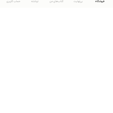
فروشگاه
بی‌نهایت
کتاب‌های من
نوشته
حساب کاربری
دانلود اپلیکیشن طاقچه
... موارد دیگر
مشاهدهٔ دیگر نسخه‌های طاقچه