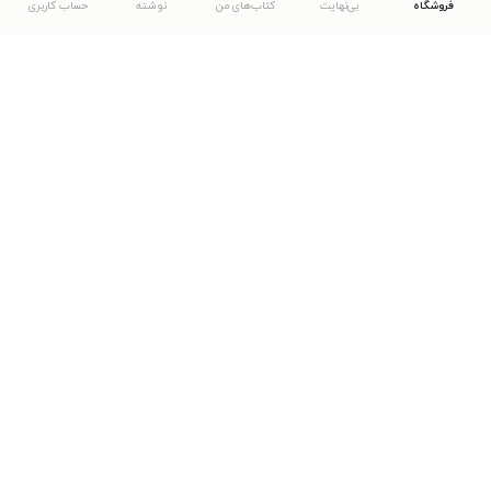
فروشگاه
بی‌نهایت
کتاب‌های من
نوشته
حساب کاربری
دانلود اپلیکیشن طاقچه
... موارد دیگر
مشاهدهٔ دیگر نسخه‌های طاقچه