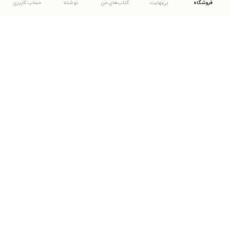
فروشگاه
بی‌نهایت
کتاب‌های من
نوشته
حساب کاربری
دانلود اپلیکیشن طاقچه
... موارد دیگر
مشاهدهٔ دیگر نسخه‌های طاقچه