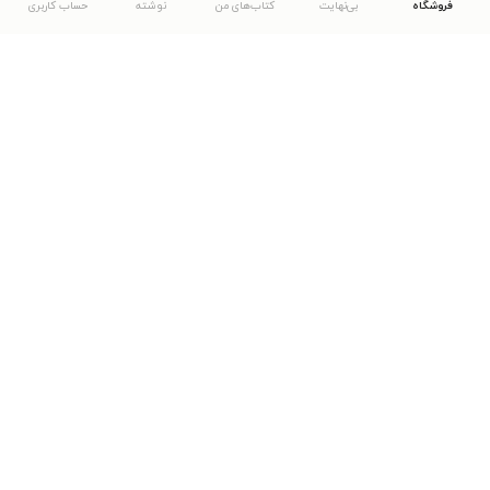
فروشگاه
بی‌نهایت
کتاب‌های من
نوشته
حساب کاربری
دانلود اپلیکیشن طاقچه
... موارد دیگر
مشاهدهٔ دیگر نسخه‌های طاقچه