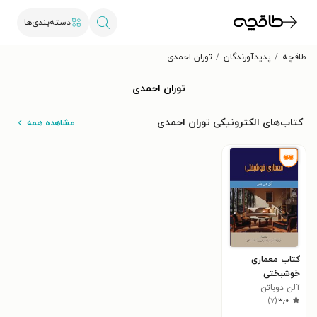
دسته‌بندی‌ها
طاقچه
پدیدآورندگان
توران احمدی
توران احمدی
کتاب‌های الکترونیکی توران احمدی
مشاهده همه
کتاب معماری
خوشبختی
آلن دوباتن
)
۷
(
۳٫۰