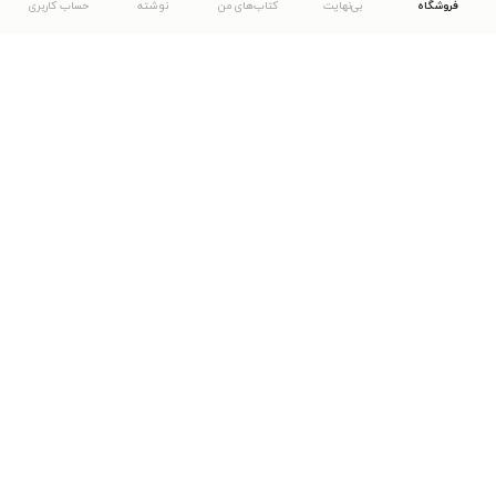
فروشگاه
بی‌نهایت
کتاب‌های من
نوشته
حساب کاربری
دانلود اپلیکیشن طاقچه
... موارد دیگر
مشاهدهٔ دیگر نسخه‌های طاقچه