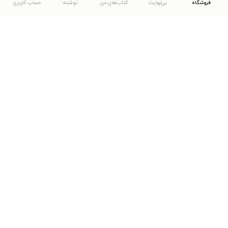
فروشگاه
بی‌نهایت
کتاب‌های من
نوشته
حساب کاربری
دانلود اپلیکیشن طاقچه
... موارد دیگر
مشاهدهٔ دیگر نسخه‌های طاقچه