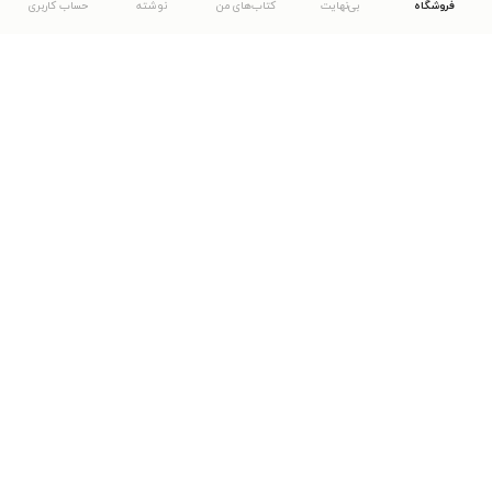
فروشگاه
بی‌نهایت
کتاب‌های من
نوشته
حساب کاربری
دانلود اپلیکیشن طاقچه
... موارد دیگر
مشاهدهٔ دیگر نسخه‌های طاقچه