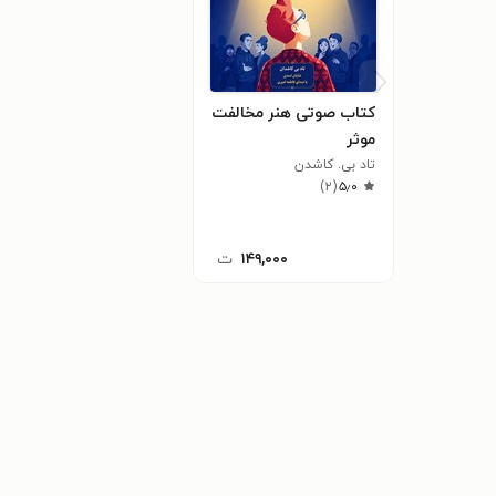
کتاب صوتی هنر مخالفت
موثر
تاد بی. کاشدن
)
۲
(
۵٫۰
۱۴۹,۰۰۰
ت